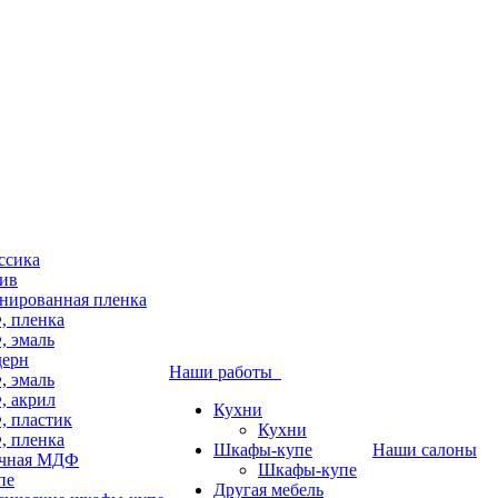
ссика
ив
нированная пленка
 пленка
 эмаль
дерн
Наши работы
 эмаль
 акрил
Кухни
 пластик
Кухни
 пленка
Шкафы-купе
Наши салоны
чная МДФ
Шкафы-купе
пе
Другая мебель