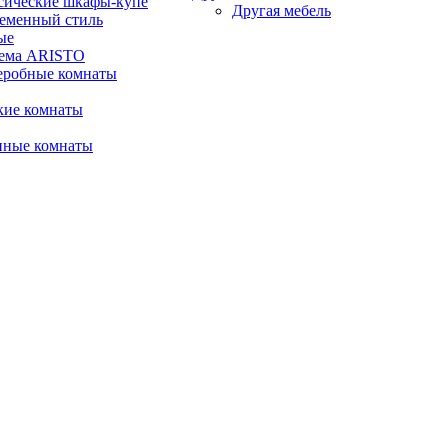
сические шкафы-купе
Другая мебель
еменный стиль
ые
ема ARISTO
еробные комнаты
кие комнаты
иные комнаты