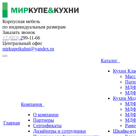
Корпусная мебель
по индивидуальным размерам
Заказать звонок
+7 (953)
2
99-11-66
Центральный офис
mirkupeikuhni@yandex.ru
Каталог
Кухни Кла
Масс
Пати
МДФ,
МДФ,
Кухни Мо
МДФ,
Компания
МДФ,
О компании
МДФ,
Партнеры
МДФ,
Главная
Сертификаты
Рамо
Дизайнеры и сотрудники
Шкафы-ку