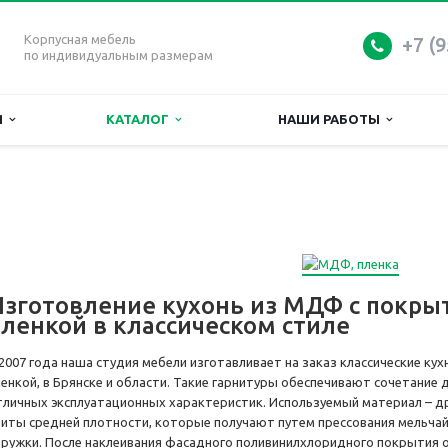
Корпусная мебель
+7 (9
по индивидуальным размерам
Я
КАТАЛОГ
НАШИ РАБОТЫ
Изготовление кухонь из МДФ с покры
ленкой в классическом стиле
 2007 года наша студия мебели изготавливает на заказ классические к
ленкой, в Брянске и области. Такие гарнитуры обеспечивают сочетание 
тличных эксплуатационных характеристик. Используемый материал – 
литы средней плотности, которые получают путем прессования мельча
тружки. После наклеивания фасадного поливинилхлоридного покрытия