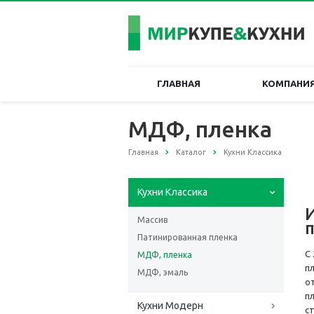
ГЛАВНАЯ
КОМПАНИ
МДФ, пленка
Главная
Каталог
Кухни Классика
Кухни Классика
Массив
п
Патинированная пленка
С
МДФ, пленка
п
МДФ, эмаль
о
п
Кухни Модерн
с