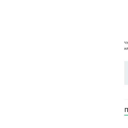
Чт
ил
П