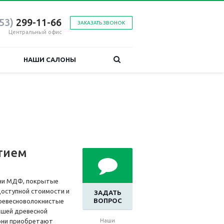
53)
2
99-11-66
ЗАКАЗАТЬ ЗВОНОК
Центральный офис
НАШИ САЛОНЫ
тием
ухни МДФ, покрытые
доступной стоимости и
ЗАДАТЬ
ВОПРОС
древесноволокнистые
йшей древесной
 они приобретают
Наши