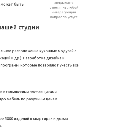
специалисты
е может быть
ответят на любой
интересующий
вопрос по услуге
нашей студии
льное расположение кухонных модулей с
ций и др.). Разработка дизайна и
программ, которые позволяют учесть все
 и итальянскими поставщиками
ную мебель по разумным ценам.
ее 3000 изделий в квартирах и домах
.