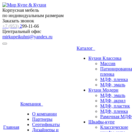
Корпусная мебель
по индивидуальным размерам
Заказать звонок
+7 (953)
2
99-11-66
Центральный офис
mirkupeikuhni@yandex.ru
Каталог
Кухни Классика
Массив
Патинированна
пленка
МДФ, пленка
МДФ, эмаль
Кухни Модерн
МДФ, эмаль
МДФ, акрил
Компания
МДФ, пластик
МДФ, пленка
О компании
Рамочная МДФ
Партнеры
Шкафы-купе
Сертификаты
Главная
Классические
Дизайнеры и