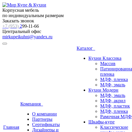
Корпусная мебель
по индивидуальным размерам
Заказать звонок
+7 (953)
2
99-11-66
Центральный офис
mirkupeikuhni@yandex.ru
Каталог
Кухни Классика
Массив
Патинированна
пленка
МДФ, пленка
МДФ, эмаль
Кухни Модерн
МДФ, эмаль
МДФ, акрил
Компания
МДФ, пластик
МДФ, пленка
О компании
Рамочная МДФ
Партнеры
Шкафы-купе
Сертификаты
Главная
Классические
Дизайнеры и