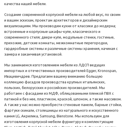
качества нашей мебели.
Создание современной корпусной мебели на любой вкус, по своим
и вашим эскизам, проектам архитекторов и дизайнерским
визуализациям. Мы производим кухни от классики до модерна;
встроенные и корпусные шкафы-купе, классического и
современного стиля; двери-купе, модульные стенки, гостиные,
прихожие, детские комнаты, межкомнатные перегородки,
гардеробные системы и различные системы хранения, начиная с
замера и заканчивая установкой.
Мы занимаемся изготовлением мебели из ЛДСП ведущих
импортных и отечественных производителей Egger, Kronospan,
Ивацевичдрев. Предлагаем вашему вниманию большую
коллекцию фасадов производства крупных итальянских,
польских, белорусских и российских производителей. Мы
работаем с фасадами из МДФ, облицованными пленкой ПВХ с
патиной и без нее, пластиком, краской, шпоном, а также массивом.
А также у нас можно приобрести стеновые панели, барные стойки,
фартуки скинали, столешницы из натурального и искусственного
камня LG, Акрилика, Samsung, Bienstone. Мы используем для
изготовления корпусной мебели фурнитуру и комплектующие